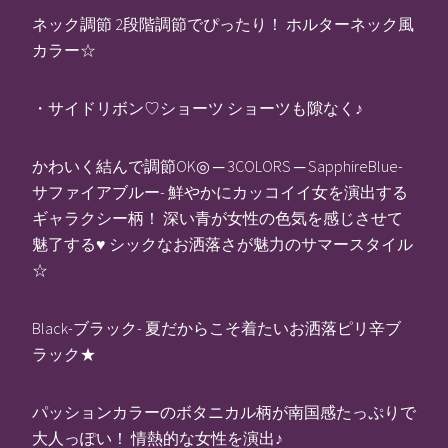
ネック調節 2段階調節でぴったり！ ホルターネック風
カラー☆
・サイドリボン♡ショーツ ショーツも隙なく♪
かわいく結んで調節OK◎ ─ 3COLORS ─ SapphireBlue-
サファイアブルー- 鮮やかにカッコイイ女を演出する
ギャラクシー柄！ 深い青が女性の色気を感じさせて
魅了する♥ シックなお洒落さが魅力のサマースタイル
☆
Black-ブラック- 夏だからこそ着たいお洒落ピリ辛ブ
ラック★
パッションカラーのボタニカル柄が南国感たっぷりで
大人っぽい！ 情熱的な女性を演出♪