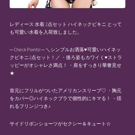
レディース 水着 2点セット ハイネックビキニ とって
も可愛い水着を入荷致しました。
─ Check Points! ─ ＼シンプルお洒落♥可愛いハイネッ
クビキニ2点セット！／ ・後ろ姿もカワイく♥ストラ
ッピーがオシャレさ満点！ ・肩をすっきり華奢見せ
★
首元にフリルがついたアメリカンスリーブ♡ ・胸元
をカバー◎ハイネックブラで個性的にキマる！ ・揺
れるフリンジつき♪
サイドリボンショーツがセクシー＆キュート☆