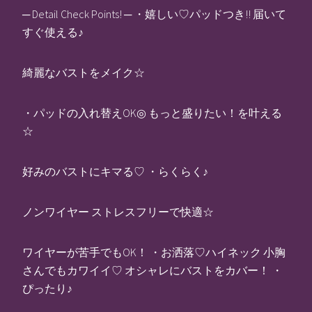
─ Detail Check Points! ─ ・嬉しい♡パッドつき!! 届いて
すぐ使える♪
綺麗なバストをメイク☆
・パッドの入れ替えOK◎ もっと盛りたい！を叶える
☆
好みのバストにキマる♡ ・らくらく♪
ノンワイヤー ストレスフリーで快適☆
ワイヤーが苦手でもOK！ ・お洒落♡ハイネック 小胸
さんでもカワイイ♡ オシャレにバストをカバー！ ・
ぴったり♪