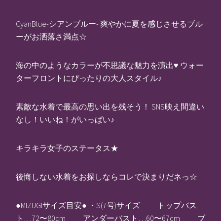
CyanBlue-シアンブルー- 爽やかに夏を感じさせるブル
ーがお洒落さ満点☆
海の中のようなカラーが不思議な魅力を演出♥ ウォー
ターフロントにぴったりの大人スタイル♪
素敵な水着で最高の思い出を残そう！ SNS映え間違い
なし！いいね！がいっぱい♪
キラキラ女子のステータス★
後悔しない水着をお探しならコレで決まりだネっ☆
●MIZUGIサイズ目安● ・S(7号)サイズ トップバス
ト…72〜80cm アンダーバスト…60〜67cm ブ