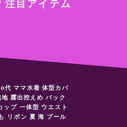
注目アイテム
 40代 ママ水着 体型カバ
無地 露出控えめ バック
カップ 一体型 ウエスト
も リボン 夏 海 プール