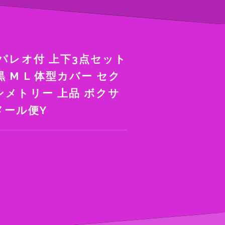
 パレオ付 上下3点セット
 M L 体型カバー セク
ンメトリー 上品 ボクサ
 メール便Y