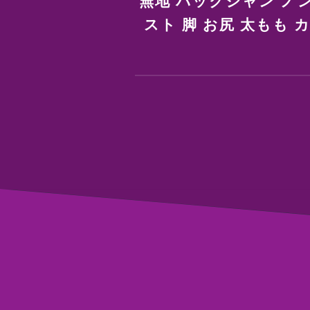
無地 バックシャン ノン
スト 脚 お尻 太もも 