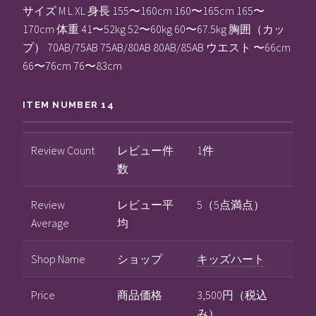
サイズ M L XL 身長 155〜160cm 160〜165cm 165〜
170cm 体重 41〜52kg 52〜60kg 60〜67.5kg 胸囲（カッ
プ） 70AB/75AB 75AB/80AB 80AB/85AB ウエスト 〜66cm
66〜76cm 76〜83cm
ITEM NUMBER 14
Review Count
レビュー件
1件
数
Review
レビュー平
5（5点満点）
Average
均
Shop Name
ショップ
キッズハート
Price
商品価格
3,500円（税込
み）