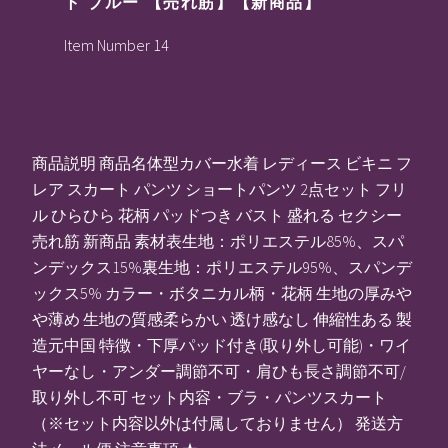
ト ブルー 【売れ筋】【新商品】
Item Number 14
商品説明 商品名体型カバー水着 レディース ビキニ フ
レア スカート パンツ ショートパンツ 2点セット フリ
ル ひらひら 花柄 パッドつき バスト 盛れる セクシー
売れ筋 新商品 素材表生地：ポリエステル85%、スパ
ンデックス15%裏生地：ポリエステル95%、スパンデ
ックス5% カラー・ボタニカル柄・花柄 生地の厚みや
や薄め 生地の質感柔らかい 透け感なし 伸縮性ある 製
造元中国 特徴・下厚パッド付き(取り外し可能)・ワイ
ヤーなし・アンダー調節不可・肩ひも長さ調節不可/
取り外し不可 セット内容・ブラ・パンツスカート
（※セット内容以外は付属しておりません） 発送方