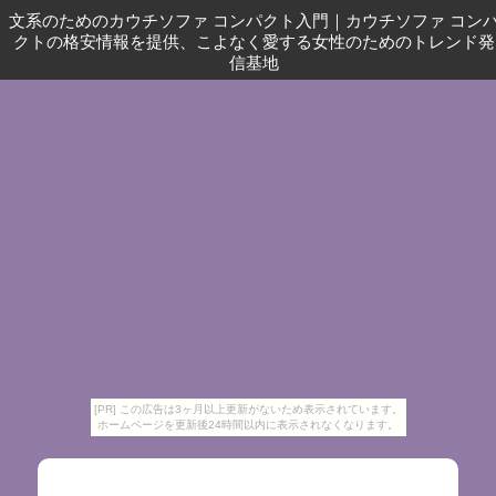
文系のためのカウチソファ コンパクト入門
｜
カウチソファ コン
クトの格安情報を提供、こよなく愛する女性のためのトレンド発
信基地
[PR] この広告は3ヶ月以上更新がないため表示されています。
ホームページを更新後24時間以内に表示されなくなります。