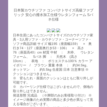
日本製カウチソファ コンパクトサイズ高級ファブ
リック 安心の撥水加工仕様ウレタンフォーム Sバ
ネ仕様
日本住居にあったコンパクトサイズのカウチソファ家
具・3人用ソファ・カウチソファ・コーナーソファ・
ソファ商品詳細 サイズ 幅195（座面幅159） × 奥
行き74・127（座面奥行き53・106） × 高さ
76（座面高40）cm 材質 中材 ： 木枠、 ウレタン
フォーム、 Sバネ 脚 ： 天然木 (高さ
10cm）、 表地 ： ポリエステル100％ カラー ア
イボリー / ブラウン 重量 本体 ： 約34.5kg、
オットマン ： 約5.5kg 生産国 日本 注意事項 ※
クッションはつきません。
※ 背もたれ・座面のクッションはともに取り外しが
可能です。
※ カバーリング仕様ではございませんので、側地の
取り外しはできません。
発送形態 完成品 （※脚部のみお客様取り付け） ※
イメージ画像のため実際の商品と多少色が異なって見
える場合がございます。