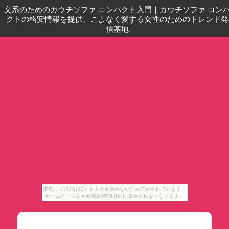
文系のためのカウチソファ コンパクト入門
｜
カウチソファ コン
クトの格安情報を提供、こよなく愛する女性のためのトレンド発
信基地
[PR] この広告は3ヶ月以上更新がないため表示されています。
ホームページを更新後24時間以内に表示されなくなります。