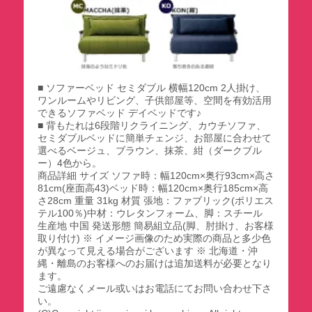
■ ソファーベッド セミダブル 横幅120cm 2人掛け、
ワンルームやリビング、子供部屋等、空間を有効活用
できるソファベッド デイベッドです♪
■ 背もたれは6段階リクライニング、カウチソファ、
セミダブルベッドに簡単チェンジ、お部屋に合わせて
選べるベージュ、ブラウン、抹茶、紺（ダークブル
ー）4色から。
商品詳細 サイズ ソファ時：幅120cm×奥行93cm×高さ
81cm(座面高43)ベッド時：幅120cm×奥行185cm×高
さ28cm 重量 31kg 材質 張地：ファブリック(ポリエス
テル100％)中材：ウレタンフォーム、脚：スチール
生産地 中国 発送形態 簡易組立品(脚、肘掛け、お客様
取り付け) ※ イメージ画像のため実際の商品と多少色
が異なって見える場合がございます ※ 北海道・沖
縄・離島のお客様へのお届けは追加送料が必要となり
ます。
ご遠慮なくメール或いはお電話にてお問い合わせ下さ
い。