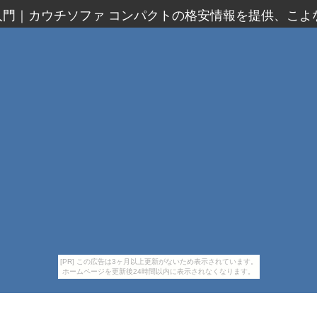
入門
｜
カウチソファ コンパクトの格安情報を提供、こよ
[PR] この広告は3ヶ月以上更新がないため表示されています。
ホームページを更新後24時間以内に表示されなくなります。