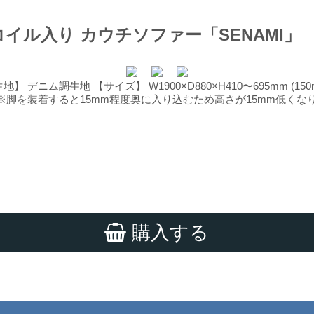
イル入り カウチソファー「SENAMI」 A6
 デニム調生地 【サイズ】 W1900×D880×H410〜695mm (1
5mm ※脚を装着すると15mm程度奥に入り込むため高さが15mm低くな
購入する