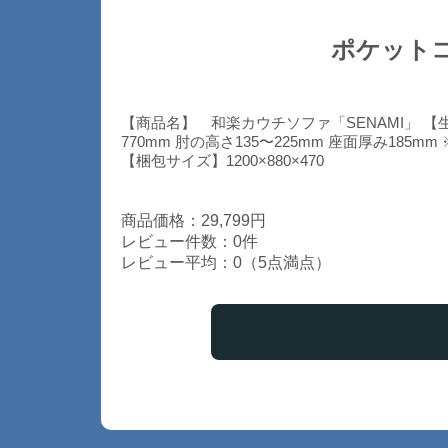
ポケットコ
【商品名】 和楽カウチソファ「SENAMI」 【生地】
770mm 肘の高さ135〜225mm 座面厚み18
【梱包サイズ】1200×880×470
商品価格：29,799円
レビュー件数：0件
レビュー平均：0（5点満点）