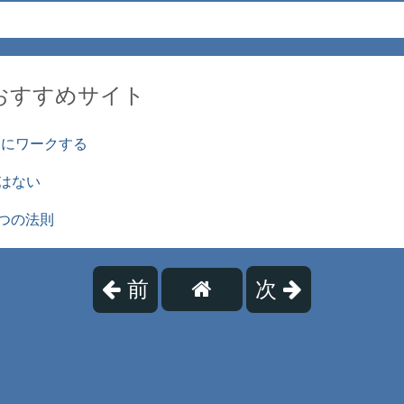
おすすめサイト
ょにワークする
はない
5つの法則
前
次