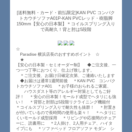
[送料無料・カード・前払限定]KAN PVC コンパク
トカウチソファA01P-KAN PVCレッド・樹脂脚
150mm【安心の日本製】＊コイルスプリング入り
で高耐久！背と肘は5段階
☆
Paradise 横浜店長のおすすめポイント ☆
★
【安心の日本製・セミオーダー制】 ◆ご注文後、一
つ一つ丁寧におつくり、仕上げ致します。
＊ご注文後、お届け日確定次第、ご連絡いたします
◆お届けは通常1週間前後 ＊KAN PVC コンパク
トカウチソファA01 ＊お子様のおられるご家庭、
ハウスダスト等のアレルギー対策としてもご好
評！ ＊安心の日本製！モールド成型でヘタリにも強
い！ ＊背部と肘部は5段階リクライニング機能付
＊コイルスプリング入りで耐久性も抜群！ ＊肘置き
が付いているので長時間の使用も楽々！ ＊ヘタリに
くいモールド成型採用 ＊リビングや応接間のチェア
ーに、読書用に ＊2人掛け、2人用チェア、ハイタ
イプにも ＊ソファベッド フロアソファ モダン シ