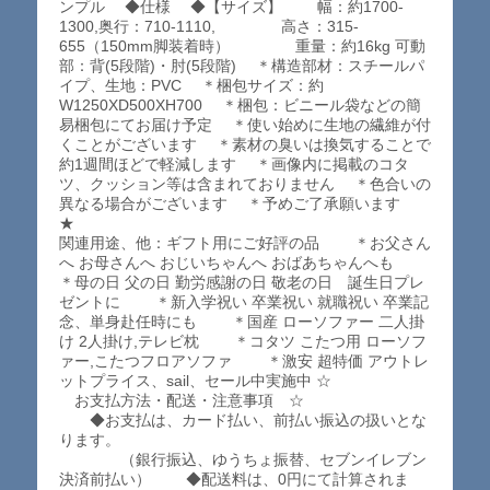
ンプル ◆仕様 ◆【サイズ】 幅：約1700-
1300,奥行：710-1110, 高さ：315-
655（150mm脚装着時） 重量：約16kg 可動
部：背(5段階)・肘(5段階) ＊構造部材：スチールパ
イプ、生地：PVC ＊梱包サイズ：約
W1250XD500XH700 ＊梱包：ビニール袋などの簡
易梱包にてお届け予定 ＊使い始めに生地の繊維が付
くことがございます ＊素材の臭いは換気することで
約1週間ほどで軽減します ＊画像内に掲載のコタ
ツ、クッション等は含まれておりません ＊色合いの
異なる場合がございます ＊予めご了承願います
★
関連用途、他：ギフト用にご好評の品 ＊お父さん
へ お母さんへ おじいちゃんへ おばあちゃんへも
＊母の日 父の日 勤労感謝の日 敬老の日 誕生日プレ
ゼントに ＊新入学祝い 卒業祝い 就職祝い 卒業記
念、単身赴任時にも ＊国産 ローソファー 二人掛
け 2人掛け,テレビ枕 ＊コタツ こたつ用 ローソフ
ァー,こたつフロアソファ ＊激安 超特価 アウトレ
ットプライス、sail、セール中実施中 ☆
お支払方法・配送・注意事項 ☆
◆お支払は、カード払い、前払い振込の扱いとな
ります。
（銀行振込、ゆうちょ振替、セブンイレブン
決済前払い） ◆配送料は、0円にて計算されま