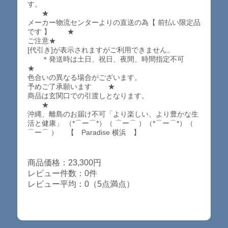
す。
★
メーカー物流センターよりの直送の為【 前払い限定品
です 】 ★
ご注意★
[代引き]が表示されますがご利用できません。
＊発送時は土日、祝日、夜間、時間指定不可
★
色合いの異なる場合がございます。
予めご了承願います ★
商品は玄関口での引渡しとなります。
★
沖縄、離島のお届け不可「より楽しい、より豊かな生
活と健康」 （*⌒ー⌒*）（ ⌒ー⌒ ）（*⌒ー⌒*）（
⌒ー⌒ ） 【 Paradise 横浜 】
商品価格：23,300円
レビュー件数：0件
レビュー平均：0（5点満点）