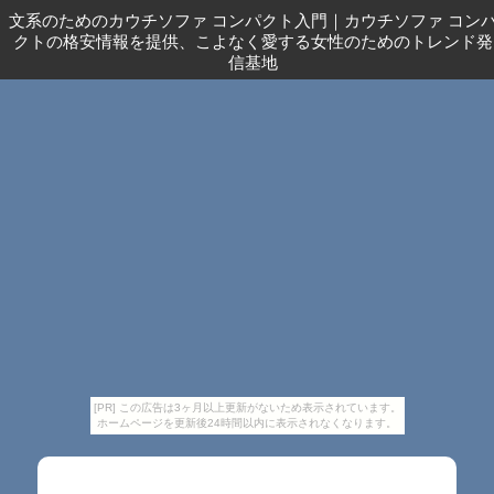
文系のためのカウチソファ コンパクト入門
｜
カウチソファ コン
クトの格安情報を提供、こよなく愛する女性のためのトレンド発
信基地
[PR] この広告は3ヶ月以上更新がないため表示されています。
ホームページを更新後24時間以内に表示されなくなります。