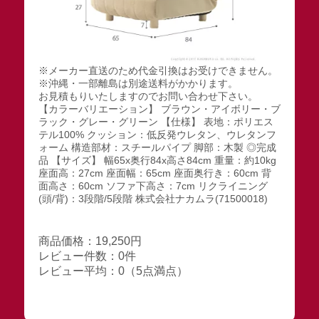
※メーカー直送のため代金引換はお受けできません。
※沖縄・一部離島は別途送料がかかります。
お見積もりいたしますのでお問い合わせ下さい。
【カラーバリエーション】 ブラウン・アイボリー・ブ
ラック・グレー・グリーン 【仕様】 表地：ポリエス
テル100% クッション：低反発ウレタン、ウレタンフ
ォーム 構造部材：スチールパイプ 脚部：木製 ◎完成
品 【サイズ】 幅65x奥行84x高さ84cm 重量：約10kg
座面高：27cm 座面幅：65cm 座面奥行き：60cm 背
面高さ：60cm ソファ下高さ：7cm リクライニング
(頭/背)：3段階/5段階 株式会社ナカムラ(71500018)
商品価格：19,250円
レビュー件数：0件
レビュー平均：0（5点満点）