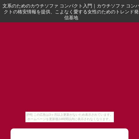
文系のためのカウチソファ コンパクト入門
｜
カウチソファ コン
クトの格安情報を提供、こよなく愛する女性のためのトレンド発
信基地
[PR] この広告は3ヶ月以上更新がないため表示されています。
ホームページを更新後24時間以内に表示されなくなります。