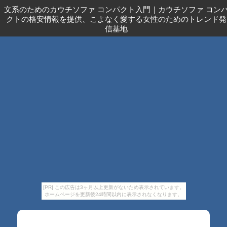
文系のためのカウチソファ コンパクト入門
｜
カウチソファ コン
クトの格安情報を提供、こよなく愛する女性のためのトレンド発
信基地
[PR] この広告は3ヶ月以上更新がないため表示されています。
ホームページを更新後24時間以内に表示されなくなります。