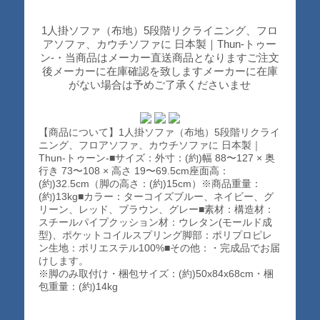
1人掛ソファ（布地）5段階リクライニング、フロ
アソファ、カウチソファに 日本製｜Thun-トゥー
ン-・当商品はメーカー直送商品となりますご注文
後メーカーに在庫確認を致しますメーカーに在庫
がない場合は予めご了承くださいませ
【商品について】1人掛ソファ（布地）5段階リクライ
ニング、フロアソファ、カウチソファに 日本製｜
Thun-トゥーン-■サイズ：外寸：(約)幅 88〜127 × 奥
行き 73〜108 × 高さ 19〜69.5cm座面高：
(約)32.5cm（脚の高さ：(約)15cm）※商品重量：
(約)13kg■カラー：ターコイズブルー、ネイビー、グ
リーン、レッド、ブラウン、グレー■素材：構造材：
スチールパイプクッション材：ウレタン(モールド成
型)、ポケットコイルスプリング脚部：ポリプロピレ
ン生地：ポリエステル100%■その他：・完成品でお届
けします。
※脚のみ取付け・梱包サイズ：(約)50x84x68cm・梱
包重量：(約)14kg